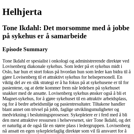
Helhjerta
Tone Ikdahl: Det morsomme med å jobbe
på sykehus er å samarbeide
Episode Summary
Tone Ikdahl er spesialist i onkologi og administrerende direktør ved
Lovisenberg diakonale sykehus. Som leder på et sykehus midt i
Oslo, har hun et stort fokus på hvordan hun som leder kan bidra til å
gjøre Lovisenberg til et attraktivt sykehus for helsepersonell. En
viktig del av en slik strategi er å ha fokus på at sykehusene er til for
pasientene, og at dette kommer frem når ledelsen på sykehuset
snakker med de ansatte. Lovisenberg sykehus ønsker også å bli et
Magnet-sykehus, for å gjøre sykehuset til en attraktiv arbeidsplass,
og for å bedre arbeidsmiljø og pasientresultater. Tiltakene handler
blant annet om trivsel på jobb, faglige utviklingsmuligheter og
medvirkning i beslutningsprosesser. Sykepleiere er i ferd med å bli
den mest attraktive ressursen i helsevesenet, sier Tone Ikdahl, og det
er naturlig at de også får en større plass i ledergruppen. Lovisenberg
nå ansatt en egen sykepleiefaglig direktør som vil få ansvaret for å